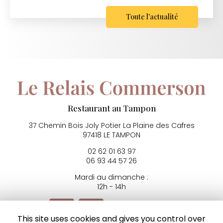
Toute l'actualité
Restaurant au Tampon
37 Chemin Bois Joly Potier
La Plaine des Cafres
97418 LE TAMPON
02 62 01 63 97
06 93 44 57 26
Mardi au dimanche :
12h - 14h
Voir
+
d'infos sur
Instagram
This site uses cookies and gives you control over