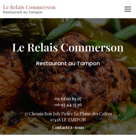
Aller
Le Relais Commerson
au
Restaurant au Tampon
contenu
principal
Restaurant au Tampon
02 62 01 63 97
06 93 44 57 26
37 Chemin Bois Joly Potier
La Plaine des Cafres
97418 LE TAMPON
Contactez-nous