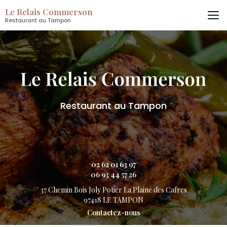
Aller
Le Relais Commerson
au
Restaurant au Tampon
contenu
principal
Restaurant au Tampon
02 62 01 63 97
06 93 44 57 26
37 Chemin Bois Joly Potier
La Plaine des Cafres
97418 LE TAMPON
Contactez-nous