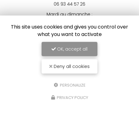
06 93 44 57 26
Mardi au dimanche :
12h - 14h
This site uses cookies and gives you control over
Voir
+
d'infos sur
what you want to activate
Instagram
OK, accept all
Deny all cookies
Envoyez un message
PERSONALIZE
PRIVACY POLICY
Nom Prénom
Société
Email