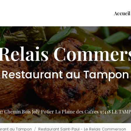
Accueil
Restaurant au Tampon
37 Chemin Bois Joly Potier
La Plaine des Cafres
97418 LE TAM
urant au Tampon
Restaurant Saint-Paul - Le Relais Commerson