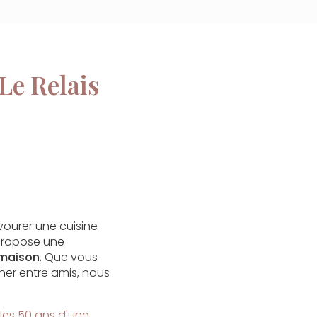
Le Relais
vourer une cuisine
 propose une
s maison
. Que vous
ner entre amis, nous
 les 50 ans d'une