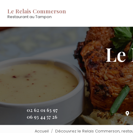
Aller
Navigation principale
au
Le Relais Commerson
contenu
Restaurant au Tampon
principal
02 62 01 63 97
06 93 44 57 26
Accueil
Découvrez le Relais Commerson, resta