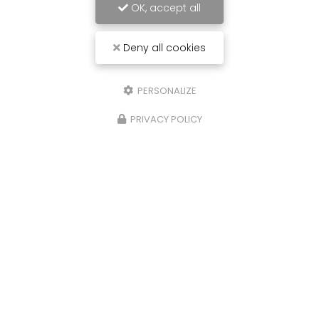
OK, accept all
Envoyez un message
Deny all cookies
Nom Prénom
PERSONALIZE
Société
PRIVACY POLICY
Email
Téléphone
Message
J'autorise ce site à conserver l'ensemble des données transmises dans
ce formulaire pour faciliter le suivi et le traitement de ma demande.