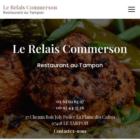
Aller
Le Relais Commerson
au
Restaurant au Tampon
contenu
principal
Restaurant au Tampon
02 62 01 63 97
06 93 44 57 26
37 Chemin Bois Joly Potier
La Plaine des Cafres
97418 LE TAMPON
Contactez-nous