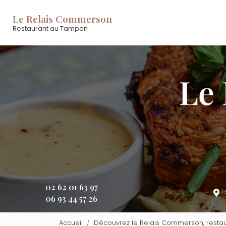
Aller
Navigation principale
au
Le Relais Commerson
contenu
Restaurant au Tampon
principal
02 62 01 63 97
06 93 44 57 26
Accueil
Découvrez le Relais Commerson, resta