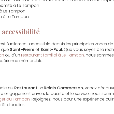
oximité à Le Tampon
 à Le Tampon
u à Le Tampon
 accessibilité
st facilement accessible depuis les principales zones d
es que
Saint-Pierre
et
Saint-Paul
. Que vous soyez à la rec
on
ou d'un
restaurant familial à Le Tampon
, nous sommes 
expérience mémorable.
able au
Restaurant Le Relais Commerson
, venez découvri
e engagement envers la qualité et le service, nous somm
er au Tampon
. Rejoignez-nous pour une expérience culi
êt d'oublier.