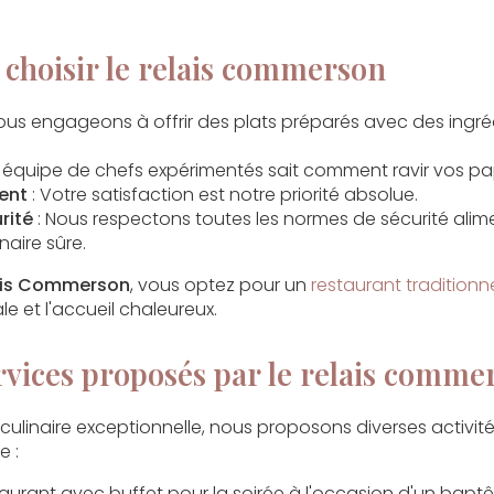
e choisir le relais commerson
ous engageons à offrir des plats préparés avec des ingr
e équipe de chefs expérimentés sait comment ravir vos pap
ent
: Votre satisfaction est notre priorité absolue.
rité
: Nous respectons toutes les normes de sécurité alime
naire sûre.
ais Commerson
, vous optez pour un
restaurant tradition
ale et l'accueil chaleureux.
services proposés par le relais comme
 culinaire exceptionnelle, nous proposons diverses activité
e :
staurant avec buffet pour la soirée à l'occasion d'un bap