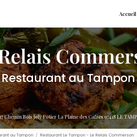
Accueil
Restaurant au Tampon
37 Chemin Bois Joly Potier
La Plaine des Cafres
97418 LE TAM
urant au Tampon
Restaurant Le Tampon - Le Relais Commerson