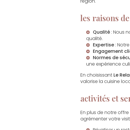
région.
les raisons d
Qualité
: Nous n
qualité.
Expertise
: Notr
Engagement cli
Normes de sécu
une expérience culi
En choisissant
Le Rel
valorise la cuisine loc
activités et 
En plus de notre offre
agrémenter votre visit
Privatiser un re