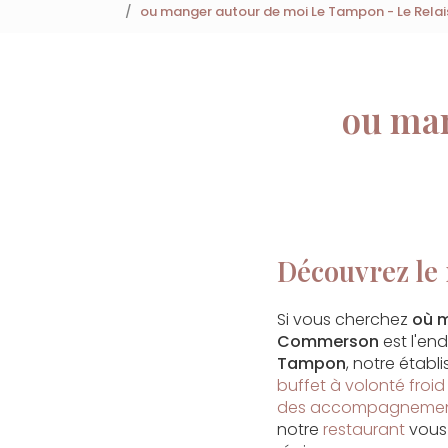
ou manger autour de moi Le Tampon - Le Rel
ou man
Découvrez le 
Si vous cherchez
où 
Commerson
est l'end
Tampon
, notre étab
buffet à volonté froid
des accompagnement
notre
restaurant
vous 