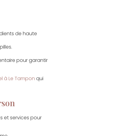
édients de haute
illes.
ntaire pour garantir
nel à Le Tampon
qui
rson
s et services pour
tême