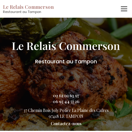
Aller
Le Relais Commerson
au
Restaurant au Tampon
contenu
principal
Restaurant au Tampon
02 62 01 63 97
06 93 44 57 26
37 Chemin Bois Joly Potier
La Plaine des Cafres
97418 LE TAMPON
Contactez-nous