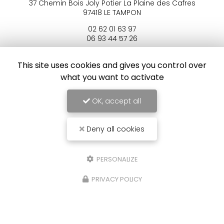
37 Chemin Bois Joly Potier
La Plaine des Cafres
97418 LE TAMPON
02 62 01 63 97
06 93 44 57 26
Mardi au dimanche :
12h - 14h
This site uses cookies and gives you control over
what you want to activate
Voir
+
d'infos sur
Instagram
OK, accept all
Deny all cookies
Envoyez un message
PERSONALIZE
PRIVACY POLICY
Nom Prénom
Société