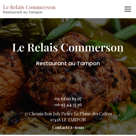
Aller
Le Relais Commerson
au
Restaurant au Tampon
contenu
principal
Restaurant au Tampon
02 62 01 63 97
06 93 44 57 26
37 Chemin Bois Joly Potier
La Plaine des Cafres
97418 LE TAMPON
Contactez-nous