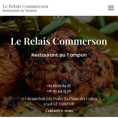
Aller
Le Relais Commerson
au
Restaurant au Tampon
contenu
principal
Restaurant au Tampon
02 62 01 63 97
06 93 44 57 26
37 Chemin Bois Joly Potier
La Plaine des Cafres
97418 LE TAMPON
Contactez-nous