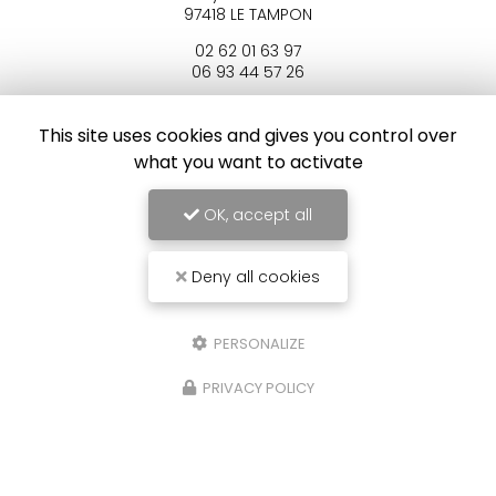
97418 LE TAMPON
02 62 01 63 97
06 93 44 57 26
Mardi au dimanche :
12h - 14h
This site uses cookies and gives you control over
what you want to activate
Voir
+
d'infos sur
Instagram
OK, accept all
Deny all cookies
Envoyez un message
PERSONALIZE
PRIVACY POLICY
Nom Prénom
Société